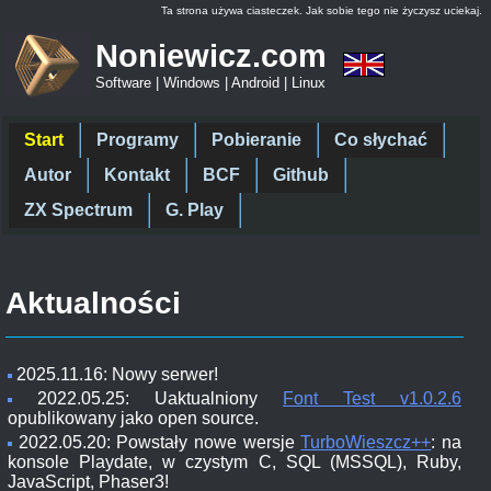
Ta strona używa ciasteczek. Jak sobie tego nie życzysz uciekaj.
Noniewicz.com
Software | Windows | Android | Linux
Start
Programy
Pobieranie
Co słychać
Autor
Kontakt
BCF
Github
ZX Spectrum
G. Play
Aktualności
2025.11.16: Nowy serwer!
2022.05.25: Uaktualniony
Font Test v1.0.2.6
opublikowany jako open source.
2022.05.20: Powstały nowe wersje
TurboWieszcz++
: na
konsole Playdate, w czystym C, SQL (MSSQL), Ruby,
JavaScript, Phaser3!